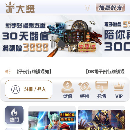
九州娛樂運彩場中投注官網
九州娛樂讓玩家可放心享受娛
樂樂趣，無後顧之憂
九州娛樂
開設完善的會員體系，提供豐厚的會員專屬
福利，讓玩家尊享高端娛樂體驗，會員等級根據累積
遊戲積分提升，從普通會員到至尊會員，平臺內遊戲
種類豐富多元，經典撲克、趣味捕魚、創新電子遊戲
等應有盡有，滿足不同時段的娛樂需求，九州娛樂24
小時在線客服團隊隨時待命，無論遇到遊戲問題還是
帳戶疑問，都能得到及時解答，充值提現通道全天候