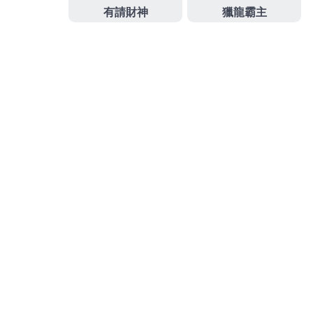
2026 年 6 月
2026 年 5 月
2026 年 4 月
2026 年 3 月
2026 年 2 月
2026 年 1 月
2025 年 12 月
2025 年 11 月
2025 年 9 月
2025 年 8 月
2025 年 7 月
2025 年 6 月
2025 年 5 月
2025 年 4 月
2025 年 3 月
2025 年 2 月