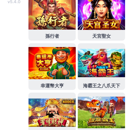
面簡潔清爽，給你舒心的體驗，享受遊戲沒煩惱。
發
分
2022 年 10 月 22 日
九州娛樂
佈
類
日
期:
歐冠盃盤口讓你足不出戶，即
可盡享特色遊戲
2022歐冠盃投注平台提供最多樣化的娛樂遊戲，每種
遊戲也都有不同的特色，
歐冠盃盤口
為玩家帶來無以
倫比的新體驗，給你不一樣的刺激，現在就加入會員
還有更多優惠，讓玩家享受機率與運氣的刺激娛樂，
帶給用戶一個更好的體驗，歐冠盃盤口精美的遊戲畫
面，炫酷的遊戲特效，為玩家提供前所未有的娛樂。
發
分
2022 年 10 月 11 日
九州娛樂