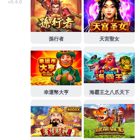
歐冠盃下注
歐冠盃投注
歐冠盃決賽
彙整
2026 年 8 月
2026 年 7 月
2026 年 6 月
2026 年 5 月
2026 年 4 月
2026 年 3 月
2026 年 2 月
2026 年 1 月