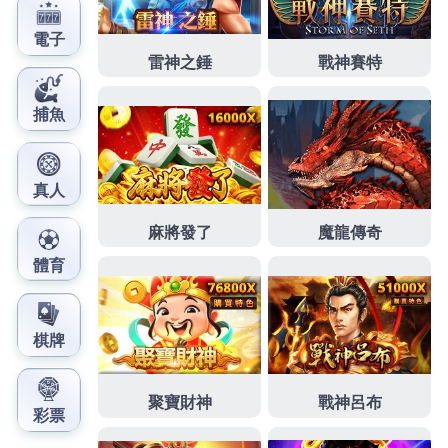
遲的畫面，讓你就像坐在VIP貴賓席上一般尊榮，九州
娛樂城作為業界領先的線上娛樂城，始終把玩家的體
驗放在第一位，我們除了百家樂，還有龍虎、輪盤、
骰寶等豐富的經典賭場遊戲，平台界面設計人性化，
無論使用手機或平板都能輕鬆上手，在出金方面，我
們更是創下了業界口碑，手續簡便、到帳迅速，給自
己一個奢華的夜晚，加入娛樂城，今晚你就是賭神！
發
分
2026 年 6 月 29 日
九州娛樂城
佈
類
日
期:
九州娛樂精彩賽事一手掌握，
體育迷的終極娛樂聖地
你是熱愛觀看體育賽事的狂熱粉絲嗎？不管是NBA、
歐冠、還是世界級的棒球聯賽，
九州娛樂
為你提供最