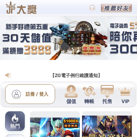
九州娛樂運彩場中投注官網
九州娛樂城真人美眉荷官在線
發牌，足不出戶體驗奢華賭場
想要體驗最真實、最具互動性的百家樂嗎？
九州娛樂
城
為您精選了全球頂級的真人視訊視訊廳，各色美麗
溫柔的荷官在線與您互動、親自發牌，高畫質、零延
遲的畫面，讓你就像坐在VIP貴賓席上一般尊榮，九州
娛樂城作為業界領先的線上娛樂城，始終把玩家的體
驗放在第一位，我們除了百家樂，還有龍虎、輪盤、
骰寶等豐富的經典賭場遊戲，平台界面設計人性化，