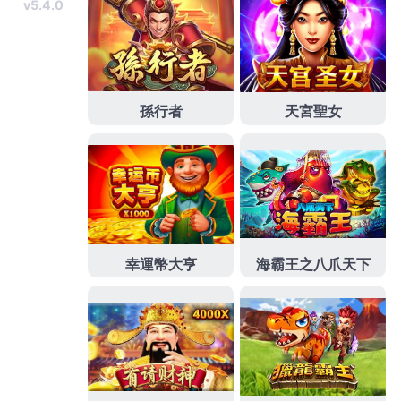
福利，讓玩家尊享高端娛樂體驗，會員等級根據累積
遊戲積分提升，從普通會員到至尊會員，平臺內遊戲
種類豐富多元，經典撲克、趣味捕魚、創新電子遊戲
等應有盡有，滿足不同時段的娛樂需求，九州娛樂24
小時在線客服團隊隨時待命，無論遇到遊戲問題還是
帳戶疑問，都能得到及時解答，充值提現通道全天候
開放，到賬速度快，讓玩家的娛樂體驗暢通無阻。
發
分
2026 年 2 月 27 日
九州娛樂
佈
類
日
期:
九州娛樂為玩家帶來更多樂趣
和福利，讓您的遊戲體驗更加
豐富多彩