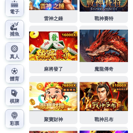
團隊24小時在線，及時解決玩家疑問，選擇本九州娛
樂城，輕鬆開啟歡樂娛樂之旅。
作
發
分
admin
2026 年 2 月 27 日
九州娛樂城
者
佈
類
日
期:
文
上一篇文章
章
九州娛樂讓玩家可放心享受娛樂樂
上
一
趣，無後顧之憂
導
篇
覽
文
章:
下一篇文章
九州娛樂城為您的遊戲體驗增添更多
下