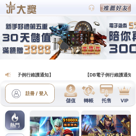
九州娛樂運彩場中投注官網
九州娛樂城打造超豐富多元的
遊戲庫，全方位滿足玩家的個
性化需求
九州娛樂城
從成立之初就將安全放在首位，為玩家構
建安心的娛樂環境，平臺搭載頂級加密技術，玩家的
個人資訊與交易數據全程加密保護，除了豐厚福利，
線上娛樂城的遊戲庫也極具吸引力，棋牌類、捕魚
類、電子類遊戲應有盡有，且不斷更新熱門新品，平
臺支援多種便捷支付方式，充值提現高效便捷，客服