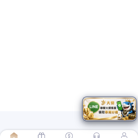
小資族也能變大亨！九州娛樂低門檻高回饋的首儲
優惠
九州娛樂隨身攜帶的奢華賭場，行動端體驗全面升
級
近期留言
尚無留言可供顯示。
九州娛樂運彩場中投注官網
台灣安全可靠的投注站
歐冠盃
決賽
下注盤口，2022歐冠盃下注球賽必知並且瞭解運彩的規則和投注
方法，這樣也才讓你可以更輕鬆的玩運彩喔！2022年
歐冠盃決賽
最齊全直播平台看這裡！