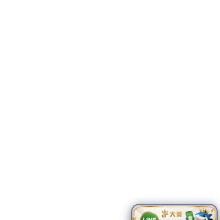
小資族也能變大亨！九州娛樂低門檻高回饋的首儲
優惠
九州娛樂隨身攜帶的奢華賭場，行動端體驗全面升
級
九州娛樂城高清流暢不卡頓，享受極速開牌的真實
對戰
用專業擊碎迷茫，九州娛樂提供全台最精準的體育
分析與豐厚賠率
近期留言
尚無留言可供顯示。