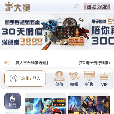
九州娛樂運彩場中投注官網
歐冠盃投注遊戲色彩豐富，畫
面精緻
九州娛樂運彩場中投注官網以遊戲為主的大型網上資
訊發佈平台，立志於打造行業的標杆品牌，
歐冠盃投
注
鮮明的圖示、直覺的館別分類，方便您第一時間選
擇您想要進行的遊戲，多年的市場運營經驗，依靠獨
特的歐冠盃投注遊戲效果，超强真實刺激體驗感，業
界良好口碑和强大穩定的遊戲環境。
作
發
分
admin
2023 年 7 月 11 日
歐冠盃投注