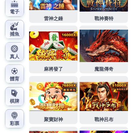
者
佈
類
日
期:
文
上一篇文章
章
歐冠盃下注介面精美超强體驗感，絕
上
一
對讓你愛不釋手
導
篇
覽
文
章:
下一篇文章
歐冠盃投注精美超强遊戲體驗感，能
下
一
讓用戶能够體驗優質遊戲環境
篇
文
章: