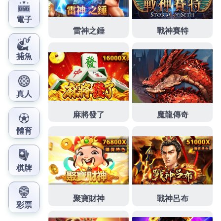
質、高返水、高賠率的娛樂遊戲及所有線上投注的優
惠，我們致力於提供全球客戶最有價的遊戲體驗及各
類優惠服務。
發
分
2022 年 1 月 17 日
歐冠盃投注
佈
類
日
期:
歐冠盃讓您體驗輕鬆聊球，娛
樂投注兩不誤
九州娛樂打造的國內首款最好的足球競技遊戲，
歐冠
盃
級的巨星陣容，全新趣味的遊戲玩法，真實球員頭
像，結合最新足球賽事，擁有最友善的操作介面，最
創新的遊戲產品，以及最安全的遊戲環境，不必擔心
個資遭盜用外流，我們恪守「客戶至上」的宗旨，聘
用專業並且熱忱的服務團隊，力求創新，不斷進步的