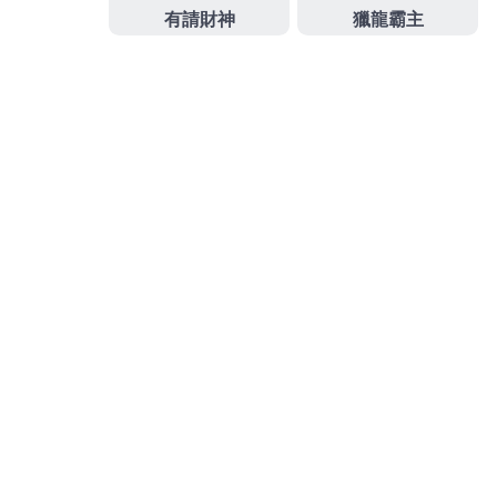
2026 年 5 月
2026 年 4 月
2026 年 3 月
2026 年 2 月
2026 年 1 月
2025 年 12 月
2025 年 11 月
2025 年 9 月
2025 年 8 月
2025 年 7 月
2025 年 6 月
2025 年 5 月
2025 年 4 月
2025 年 3 月
2025 年 2 月
2025 年 1 月