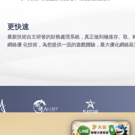
才讓你可以更輕鬆的玩運彩喔！2022年
歐冠盃決賽
最齊全直播