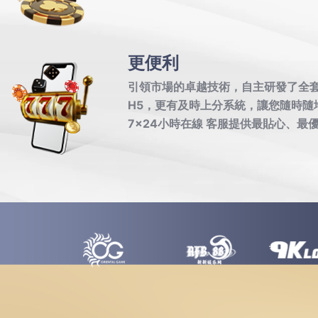
2023 年 2 月
2023 年 1 月
2022 年 12 月
2022 年 11 月
2022 年 10 月
2022 年 9 月
2022 年 8 月
2022 年 7 月
2022 年 6 月
2022 年 5 月
2022 年 4 月
2022 年 3 月
2022 年 2 月
2022 年 1 月
九州娛樂運彩場中投注官網
台灣安全可靠的投注站
歐冠盃
決賽
平台看這裡！