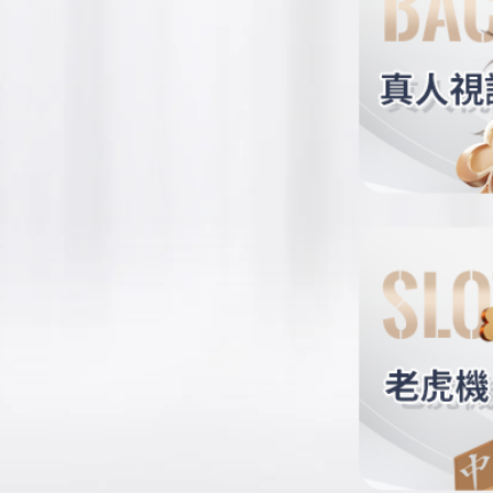
2026 年 8 月
2026 年 7 月
2026 年 6 月
2026 年 5 月
2026 年 4 月
2026 年 3 月
2026 年 2 月
2026 年 1 月
2025 年 12 月
2025 年 11 月
2025 年 9 月
2025 年 8 月
2025 年 7 月
2025 年 6 月
2025 年 5 月
2025 年 4 月
2025 年 3 月
2025 年 2 月
2025 年 1 月
2024 年 12 月