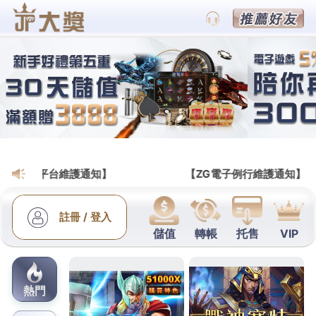
九州娛樂運彩場中投注官網
歐冠盃儲值精緻的遊戲畫面帶
給你前所未有的遊戲體驗
九州娛樂城投注平台依託最新高科技，玩家可以在這
體驗到最逼真的真人博彩體驗，
歐冠盃儲值
遊戲是各
國最常見的博弈項目之一，它採用了國際專業的遊戲
規則，優質出眾的人物形象，多元化的大小玩法，每
一處細節都值得欣賞，配上舒緩的背景音樂，歐冠盃
儲值讓玩家有身臨其境的牌桌體驗，深受廣大玩家喜
愛。