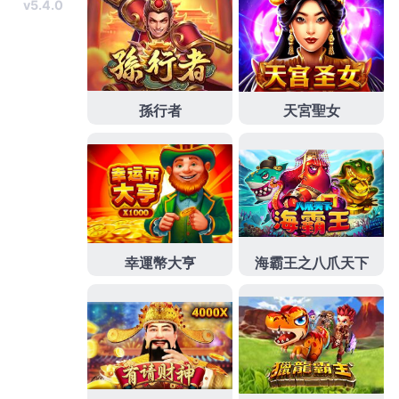
分類
九州娛樂
九州娛樂城
歐冠盃
歐冠盃下注
歐冠盃投注
歐冠盃決賽
彙整
2026 年 8 月
2026 年 7 月
2026 年 6 月