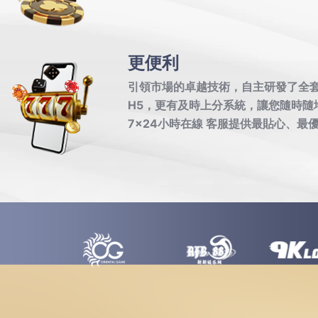
2023 年 4 月
2023 年 3 月
2023 年 2 月
2023 年 1 月
2022 年 12 月
2022 年 11 月
2022 年 10 月
2022 年 9 月
2022 年 8 月
2022 年 7 月
2022 年 6 月
2022 年 5 月
2022 年 4 月
2022 年 3 月
2022 年 2 月
2022 年 1 月