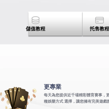
2025 年 1 月
2024 年 12 月
2024 年 11 月
2024 年 10 月
2024 年 9 月
2024 年 8 月
2024 年 7 月
2024 年 6 月
2024 年 5 月
2024 年 4 月
2024 年 3 月
2024 年 2 月
2024 年 1 月
2023 年 12 月
2023 年 11 月
2023 年 10 月
2023 年 9 月
2023 年 8 月
2023 年 7 月
2023 年 6 月
2023 年 5 月