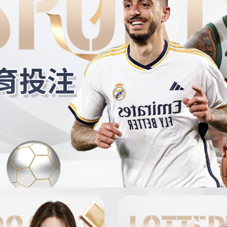
上還是玩法上都能够給你意想不到的