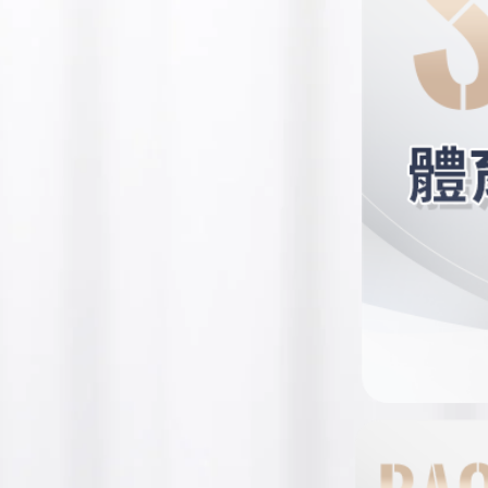
歐冠盃投注無論是遊戲的畫面
下
一
興趣
篇
文
章:
分類
九州娛樂
九州娛樂城
歐冠盃
歐冠盃下注
歐冠盃投注
歐冠盃決賽