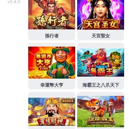
篇
文
章:
分類
九州娛樂
九州娛樂城
歐冠盃
歐冠盃下注
歐冠盃投注
歐冠盃決賽
彙整