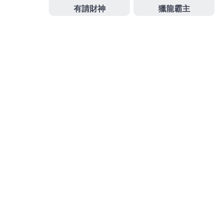
2026 年 6 月
2026 年 5 月
2026 年 4 月
2026 年 3 月
2026 年 2 月
2026 年 1 月
2025 年 12 月
2025 年 11 月
2025 年 9 月
2025 年 8 月
2025 年 7 月
2025 年 6 月
2025 年 5 月
2025 年 4 月
2025 年 3 月
2025 年 2 月