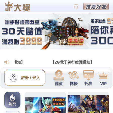
九州娛樂運彩場中投注官網
歐冠盃下注不同難度的挑戰模
式，絕對讓你玩到爽
九州娛樂運彩場中投注官網秉持公平、公正、公開的
經營方式，獲得商譽最好信譽最高的口碑，絕不欺
騙，絕對出金，
歐冠盃下注
是一款競技感超强的遊
戲，遊戲中每天都有大量的真人玩家24小時線上，全
方位滿足玩家需求，定期更新優化，操作體驗更舒
適，方言配音自由切換的，歐冠盃下注多種模塊任君
暢玩，推薦可以跟美女帥哥一起暢玩左右，還能跟高