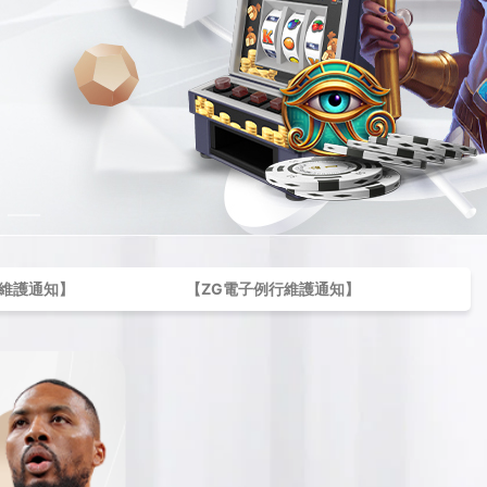
歐冠盃儲值
總
歐冠盃投注
歐冠盃決賽
歐冠盃盤口
歐冠盃賠率
歐冠盃返水
近期文章
九州娛樂城賽事分析專家進駐，運彩勝率全面大
提升
九州娛樂番攤經典趣味重現，傳統博弈現代新玩
法
開獎迅速零時差！九州娛樂城彩票遊戲樂趣多高
回報
小資族也能變大亨！九州娛樂低門檻高回饋的首
儲優惠
九州娛樂隨身攜帶的奢華賭場，行動端體驗全面
升級