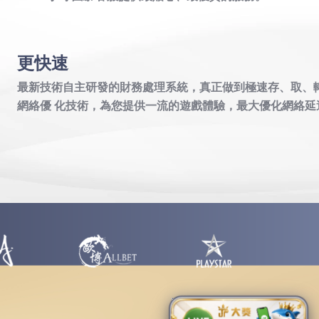
才讓你可以更輕鬆的玩運彩喔！2022年
歐冠盃決賽
最齊全直播