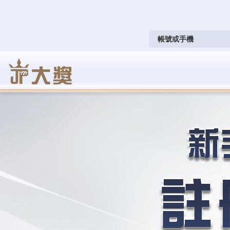
九州娛樂運彩場中投注官網
九州娛樂運彩場中投注官方網站提供歐冠盃決賽盤口有相關202
務，九州娛樂城給你品質最好的歐冠盃下注盤口體驗。
歐冠盃投注幫助您少
服務