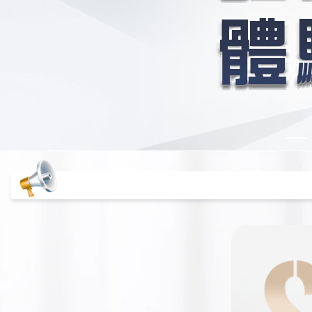
歐冠盃足球賽每4
歐冠盃，九州娛樂
作
admin
您提供第一手資訊
者
發
2022 年 3 月 23 日
會贏錢的隊伍喔!
佈
分
歐冠盃投注
日
類
期:
文
上一篇文章
章
歐冠盃儲值提供全球各大聯賽
上
一
導
篇
覽
文
下一篇文章
章: