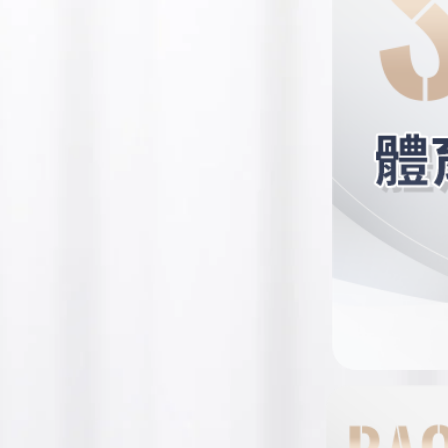
讓所有下注博奕的玩家們可以
下
一
篇
文
章:
分類
九州娛樂
九州娛樂城
歐冠盃
歐冠盃下注
歐冠盃投注
歐冠盃決賽