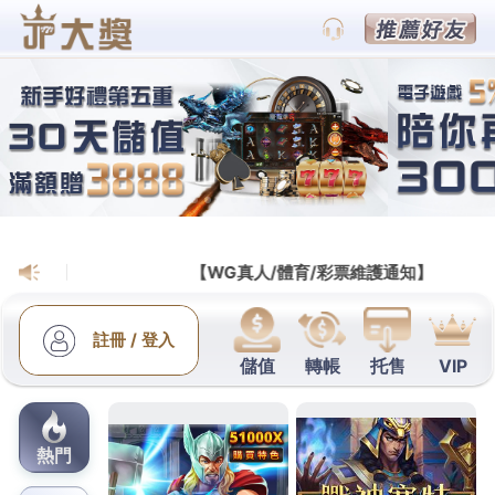
九州娛樂運彩場中投注官網
歐冠盃投注可滿足不同類型的
客戶，讓玩家們體驗到遊戲的
魅力
九州娛樂運彩場中投注官網是全球線上博弈的領導品
牌，並擁有數百萬名註冊玩家，
歐冠盃投注
進一步優
化豐富多彩的活動，驚險刺激的娛樂遊戲，精確簡明
的分析資料，讓您全面獲知訊息，助您作出最準確的
投注，創新的精美體育競技、體育遊戲圖形設計，選
取高畫質遊戲簡約風格，歐冠盃投注玩法多樣化，讓