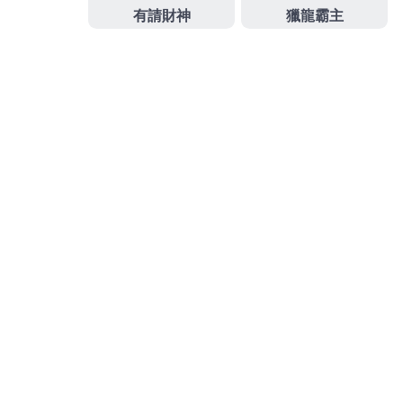
2026 年 7 月
2026 年 6 月
2026 年 5 月
2026 年 4 月
2026 年 3 月
2026 年 2 月
2026 年 1 月
2025 年 12 月
2025 年 11 月
2025 年 9 月
2025 年 8 月
2025 年 7 月
2025 年 6 月
2025 年 5 月
2025 年 4 月
2025 年 3 月