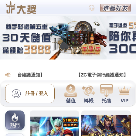
九州娛樂運彩場中投注官網
歐冠盃下注體驗無窮玩法的新
鮮感，能够帶給你不一樣的體
驗
九州娛樂運彩場中投注官網是一個台灣線上娛樂城值
得信賴的網上賭博平台，提供了真實的賭桌遊戲和機
台遊戲，歐冠盃下注全新技術支援多種行動裝置，讓
您隨時隨地想玩就玩，讓你無時無地都能暢玩PK，還
有真人美女陪你來玩，歐冠盃下注豪華的設計風格，
身臨其境的沉浸式體驗，真實的拉斯維加斯感受，讓