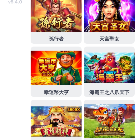
章:
分類
九州娛樂
九州娛樂城
歐冠盃
歐冠盃下注
歐冠盃投注
歐冠盃決賽
彙整
2026 年 8 月