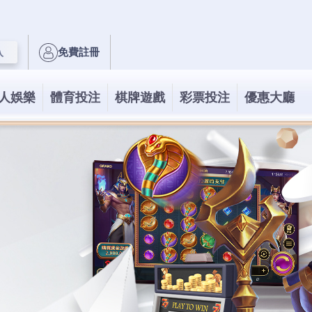
%、出金速度快，隨時隨地輕鬆暢玩，24小時線上客服為您服
2026歐冠盃
九州娛樂城2026
九州娛樂城詐騙
歐冠盃
歐冠盃下注