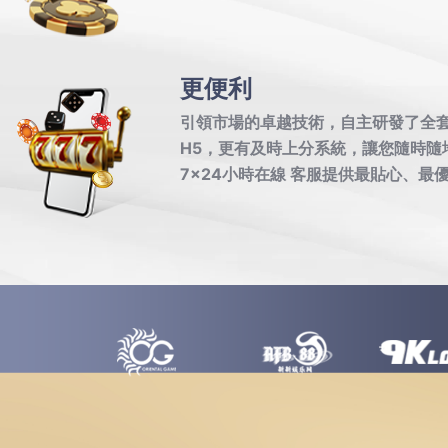
2023 年 4 月
2023 年 3 月
2023 年 2 月
2023 年 1 月
2022 年 12 月
2022 年 11 月
2022 年 10 月
2022 年 9 月
2022 年 8 月
2022 年 7 月
2022 年 6 月
2022 年 5 月
2022 年 4 月
2022 年 3 月
2022 年 2 月
2022 年 1 月