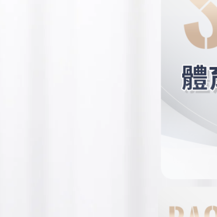
歐冠盃下注豐富多樣的玩法玩
下
一
驗
篇
文
章:
分類
九州娛樂
九州娛樂城
歐冠盃
歐冠盃下注
歐冠盃投注
歐冠盃決賽