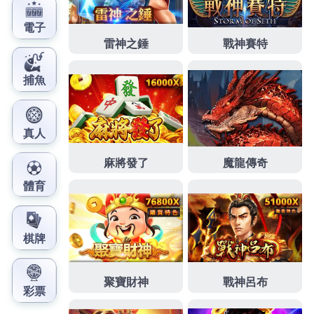
活，各種各樣的炫酷動態特效，如同身臨其境。
作
發
分
admin
2024 年 6 月 3 日
歐冠盃投注
者
佈
類
日
期:
文
上一篇文章
章
歐冠盃決賽豐富多彩的劇情內容，新
上
一
玩法等你來試
導
篇
覽
文
章:
下一篇文章
歐冠盃投注可以挖掘並提升角色的戰
下
一
力和技能，帶給玩家身歷賭場的刺激
篇
經驗
文