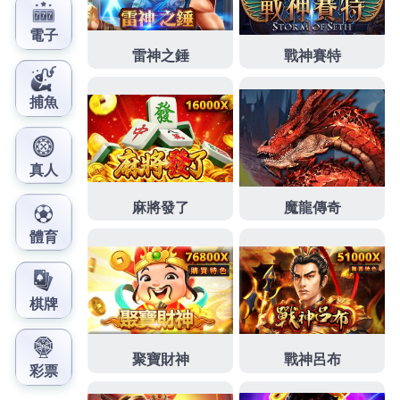
和娛樂快感。
作
發
分
admin
2024 年 5 月 25 日
歐冠盃下注
者
佈
類
日
期:
文
上一篇文章
章
歐冠盃投注是您最好的遊戲下載基地
上
一
導
篇
覽
文
下一篇文章
章:
歐冠盃決賽豐富多彩的劇情內容，新
下
一
玩法等你來試
篇
文
章: