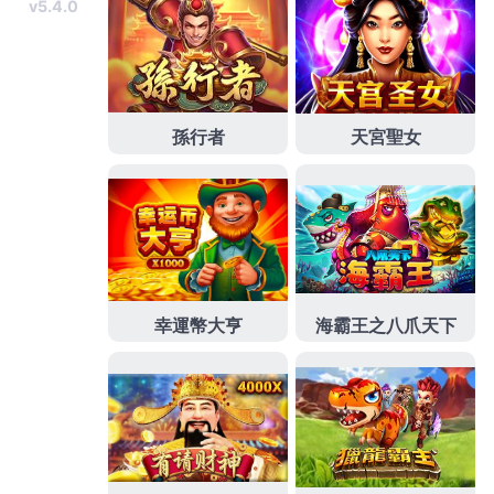
分類
九州娛樂
九州娛樂城
歐冠盃
歐冠盃下注
歐冠盃投注
歐冠盃決賽
彙整
2026 年 8 月
2026 年 7 月
2026 年 6 月