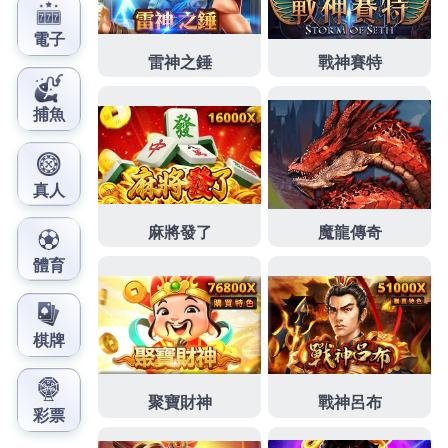
作
發
分
admin
2024 年 5 月 17 日
歐冠盃下注
者
佈
類
日
期:
文
上一篇文章
章
歐冠盃決賽讓玩家能每天24小時體驗
上
一
到最精采刺激的消閒享受
導
篇
覽
文
章:
下一篇文章
歐冠盃投注是您最好的遊戲下載基地
下
一
篇
文
章: