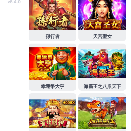
分類
九州娛樂
九州娛樂城
歐冠盃
歐冠盃下注
歐冠盃投注
歐冠盃決賽
彙整
2026 年 7 月
2026 年 6 月