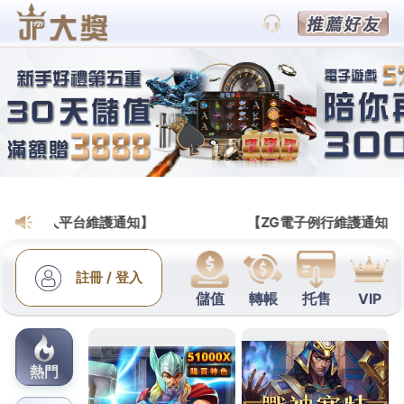
九州娛樂運彩場中投注官網
歐冠盃下注為玩家們提供最好
玩的休閒遊戲，為用戶帶來無
處不在的快樂
九州娛樂運彩場中投注官網的真人娛樂專區，提供多
樣化的真人荷官遊戲，讓你隨時隨地都能享受身歷其
境的賭場體驗！
歐冠盃下注
是一款非常有趣味的賭場
遊戲，這款遊戲中玩家將體驗到澳門娛樂城的暢快體
驗，豐富多樣的玩法玩家輕鬆上手，享受精彩刺激的
博弈感，歐冠盃下注為大家帶來最佳的遊戲體驗。