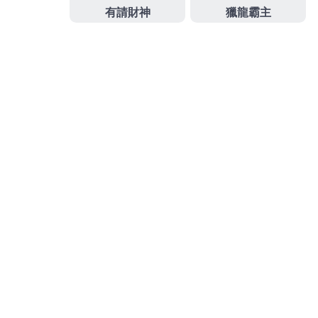
2026 年 5 月
2026 年 4 月
2026 年 3 月
2026 年 2 月
2026 年 1 月
2025 年 12 月
2025 年 11 月
2025 年 9 月
2025 年 8 月
2025 年 7 月
2025 年 6 月
2025 年 5 月
2025 年 4 月
2025 年 3 月
2025 年 2 月
2025 年 1 月