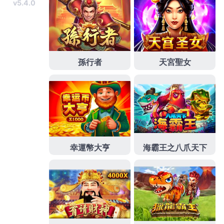
分類
九州娛樂
九州娛樂城
歐冠盃
歐冠盃下注
歐冠盃投注
歐冠盃決賽
彙整
2026 年 7 月
2026 年 6 月