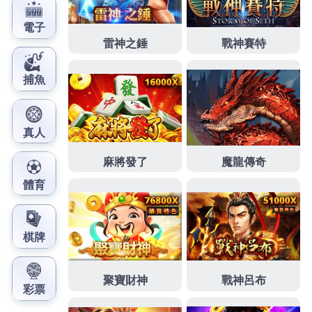
作
發
分
admin
2024 年 2 月 6 日
歐冠盃下注
者
佈
類
日
期:
文
上一篇文章
章
歐冠盃投注絢麗的遊戲視覺饗宴，帶
上
一
給您最好的遊戲體驗
導
篇
覽
文
章:
下一篇文章
歐冠盃投注遊戲的背景音樂輕鬆詼
下
一
諧，讓你打遍無敵手
篇
文
章: