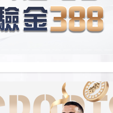
投注官網為各客戶蹄造一個公平，安全和多元化的博奕遊戲平
裡全部是百分百的真人玩家線上PK的，讓玩家可以線上感受更
電子遊戲使用最公平的機率，這裡有許許多多經典的遊戲玩法，
都可以和不同的對手對戰，同時享受一條龍式服務，你娛樂的最
驗到更多趣味的線玩法