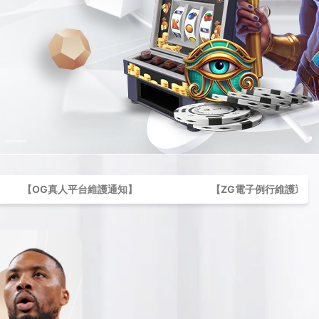
歐冠盃儲值
歐冠盃投注
多
歐冠盃決賽
歐冠盃盤口
歐冠盃賠率
歐冠盃返水
近期文章
九州娛樂城賽事分析專家進駐，運彩勝率全面大
提升
九州娛樂番攤經典趣味重現，傳統博弈現代新玩
法
開獎迅速零時差！九州娛樂城彩票遊戲樂趣多高
回報
小資族也能變大亨！九州娛樂低門檻高回饋的首
儲優惠
九州娛樂隨身攜帶的奢華賭場，行動端體驗全面
升級