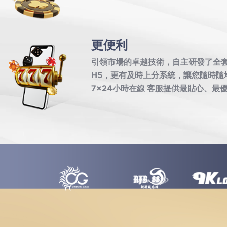
2023 年 2 月
2023 年 1 月
2022 年 12 月
2022 年 11 月
2022 年 10 月
2022 年 9 月
2022 年 8 月
2022 年 7 月
2022 年 6 月
2022 年 5 月
2022 年 4 月
2022 年 3 月
2022 年 2 月
2022 年 1 月
九州娛樂運彩場中投注官網
台灣安全可靠的投注站
歐冠盃
決賽
平台看這裡！