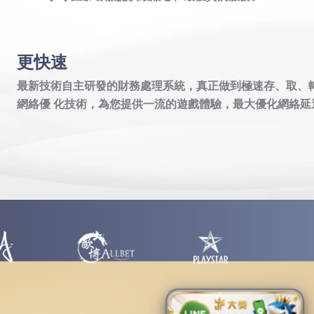
才讓你可以更輕鬆的玩運彩喔！2022年
歐冠盃決賽
最齊全直播