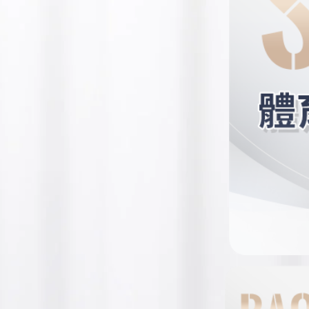
歐冠盃決賽給你舒心的體驗，
下
一
篇
文
章:
分類
九州娛樂
九州娛樂城
歐冠盃
歐冠盃下注
歐冠盃投注
歐冠盃決賽