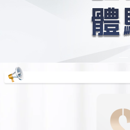
九州娛樂運彩場中
根據會員VIP等
作
admin
多種贏錢玩法趣味
者
發
2023 年 10 月 23 日
個平台能够為玩家
佈
分
歐冠盃投注
日
類
期:
文
上一篇文章
章
歐冠盃下注遊戲的玩法很豐富
上
一
導
篇
覽
文
下一篇文章
章: