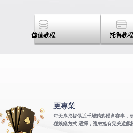
2025 年 3 月
2025 年 2 月
2025 年 1 月
2024 年 12 月
2024 年 11 月
2024 年 10 月
2024 年 9 月
2024 年 8 月
2024 年 7 月
2024 年 6 月
2024 年 5 月
2024 年 4 月
2024 年 3 月
2024 年 2 月
2024 年 1 月
2023 年 12 月
2023 年 11 月
2023 年 10 月
2023 年 9 月
2023 年 8 月
2023 年 7 月