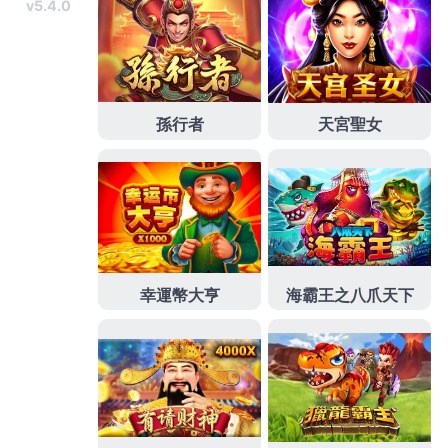
分類
九州娛樂
九州娛樂城
歐冠盃
歐冠盃下注
歐冠盃投注
歐冠盃決賽
彙整
2026 年 8 月
2026 年 7 月
2026 年 6 月
2026 年 5 月