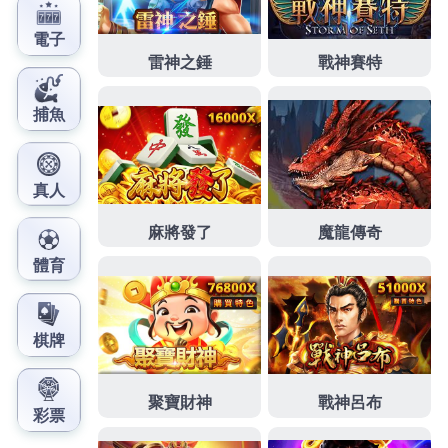
者
佈
類
日
期:
文
上一篇文章
章
歐冠盃儲值能够給你前所未有的體
上
一
驗，為你提供前所未有的娛樂
導
篇
覽
文
章:
下一篇文章
歐冠盃下注遊戲過程更過癮，打牌更
下
一
刺激
篇
文
章: