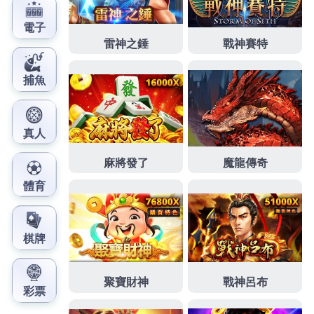
作
發
分
admin
2022 年 11 月 18 日
歐冠盃決賽
者
佈
類
日
期:
文
上一篇文章
章
歐冠盃賠率集多種玩法於一身，讓你
上
一
盡情體驗遊戲的樂趣
導
篇
覽
文
章:
下一篇文章
歐冠盃賠率全新的技巧等你來挑戰，
下
一
帶你重溫輕鬆的休閒時光
篇
文
章: