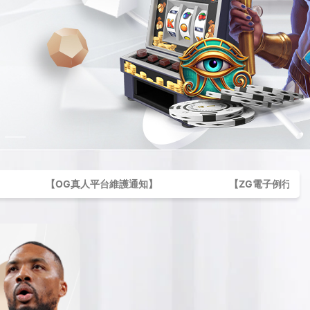
歐冠盃儲值
歐冠盃投注
、
歐冠盃決賽
歐冠盃盤口
歐冠盃賠率
歐冠盃返水
近期文章
九州娛樂城賽事分析專家進駐，運彩勝率全面大
提升
九州娛樂番攤經典趣味重現，傳統博弈現代新玩
法
開獎迅速零時差！九州娛樂城彩票遊戲樂趣多高
回報
小資族也能變大亨！九州娛樂低門檻高回饋的首
儲優惠
九州娛樂隨身攜帶的奢華賭場，行動端體驗全面
升級