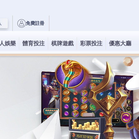
%、出金速度快，隨時隨地輕鬆暢玩，24小時線上客服為您服
2026歐冠盃
九州娛樂城2026
九州娛樂城詐騙
歐冠盃
歐冠盃下注