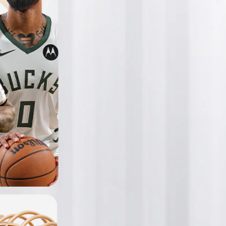
近期留言
尚無留言可供顯示。