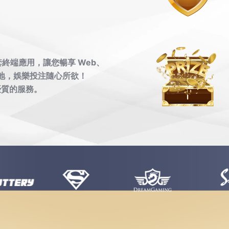
下注盤口，2022歐冠盃下注球賽必知並且瞭解運彩的規則和投注方法，這樣也