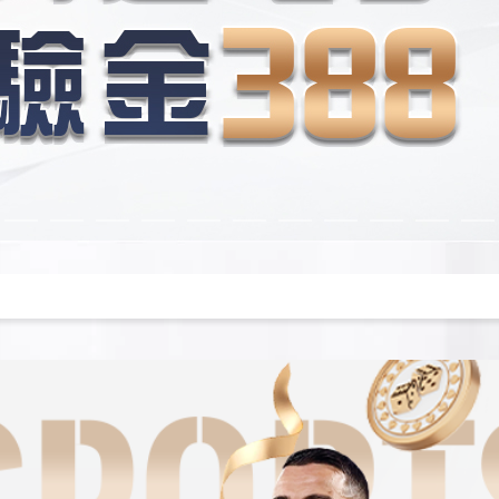
台這裡擁有豐富的遊戲玩法，公平的對戰，真人實时線上聯網
限暢玩，
歐冠盃投注
集精品遊戲和特權禮包、遊戲最新新聞資訊
體，有高品質、快更新、全免費等突出優勢，歐冠盃投注各種獨
你來拿，千萬玩家齊匯聚，網頁遊戲無止境。
可以給你帶來超棒的娛樂體驗