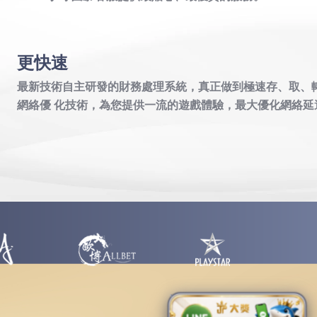
才讓你可以更輕鬆的玩運彩喔！2022年
歐冠盃決賽
最齊全直播