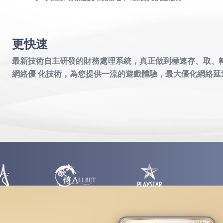
才讓你可以更輕鬆的玩運彩喔！2022年
歐冠盃決賽
最齊全直播