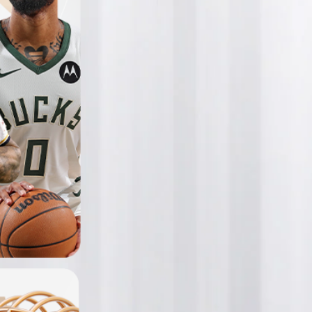
近期留言
尚無留言可供顯示。