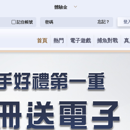
2歐冠盃文章及報導，多角度呈現話題，立即儲值就能下注，賠率大返水最高2
未有的體驗，讓你可以暢