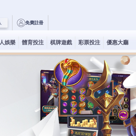
%、出金速度快，隨時隨地輕鬆暢玩，24小時線上客服為您服
2026歐冠盃
九州娛樂城2026
九州娛樂城詐騙
歐冠盃
歐冠盃下注