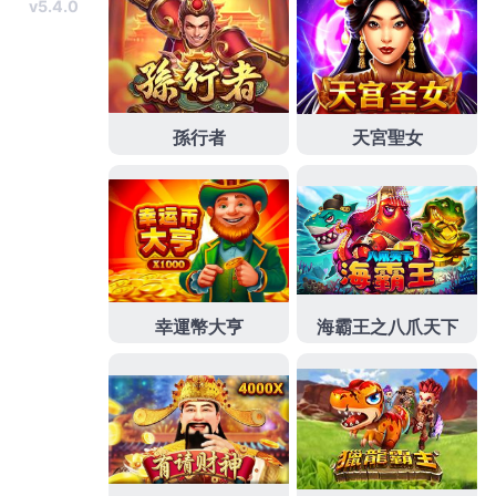
分類
九州娛樂
九州娛樂城
歐冠盃
歐冠盃下注
歐冠盃投注
歐冠盃決賽
彙整
2026 年 8 月
2026 年 7 月
2026 年 6 月