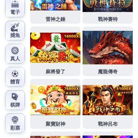
作
發
分
admin
2026 年 5 月 8 日
九州娛樂城
者
佈
類
日
期:
文
上一篇文章
章
拒絕漫長等待！九州娛樂城多元储值
上
一
通道秒速到帳
導
篇
覽
文
章:
下一篇文章
贏家不告訴您的秘密：如何在九州娛
下
一
樂城利用紅利滾存翻倍資產
篇
文
章: