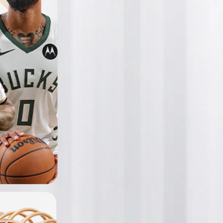
的
近期留言
尚無留言可供顯示。