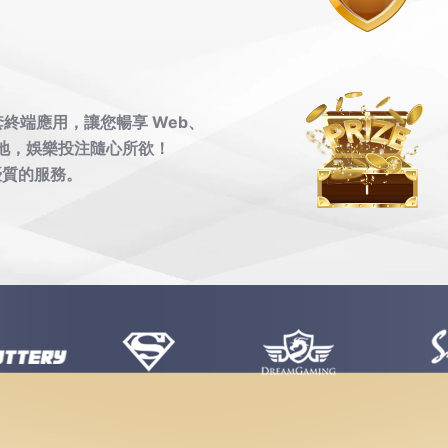
：如何在九州娛樂城利用
深贏家們都有一套獨門的紅利管理法，他們不僅依賴技術，更擅
獎金來增加容錯率，例如：善用首存禮金作為試單籌碼、利用每
資、或是參與限時的流水翻倍活動，九州娛樂城提供的優惠政策
玩家手中真實的戰略資源，我們鼓勵玩家研究我們的優惠條款，
是拉平莊家優勢的關鍵，透過合理的資金分配與獎金利用，您的
，想成為專業的贏家嗎？先從研究九州娛樂城的福利清單開始，
發揮出最大的戰鬥力。