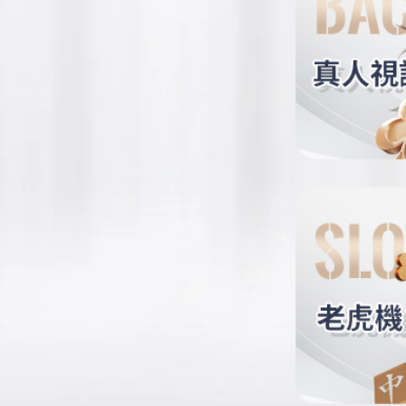
九州娛樂城打造安全
心暢玩
發
2026 年 5 月 21 日
在
九州娛樂城
，我
佈
分
九州娛樂城
僅提供業界頂尖的
日
類
讓你在球賽進行的
期:
轉勝的澎湃激情，
速落袋，現在就加