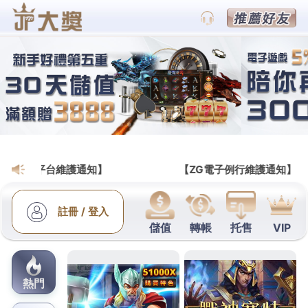
九州娛樂運彩場中投注官網
分類:
九州娛樂
加入九州娛樂，感受高品質娛
樂平台帶來的極致享受
網路娛樂城品牌這麼多，唯有信譽第一的
九州娛樂
最
值得您信賴，我們採用國際金融級的數據加密技術，
嚴格保護每位會員的個人隱私與帳戶安全，在九州娛