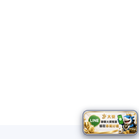
九州娛樂隨身攜帶的奢華賭場，行動端體驗全面升
級
九州娛樂城高清流暢不卡頓，享受極速開牌的真實
對戰
用專業擊碎迷茫，九州娛樂提供全台最精準的體育
分析與豐厚賠率
近期留言
尚無留言可供顯示。
九州娛樂運彩場中投注官網
台灣安全可靠的投注站
歐冠盃
決賽
下注盤口，2022歐冠盃下注球賽必知並且瞭解運彩的規則和投注